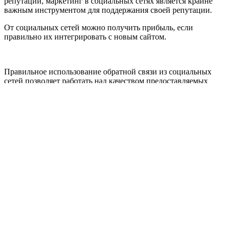
репутации, маркетинг в социальных сетях является крайне
важным инструментом для поддержания своей репутации.
От социальных сетей можно получить прибыль, если
правильно их интегрировать с новым сайтом.
Правильное использование обратной связи из социальных
сетей позволяет работать над качеством предоставляемых
услуг или товаром.
Ребрендинг
Если вы просто решили «освежить» лицо компании, то вам
точно потребуется полное обновление сайта.
Скорее всего современный дизайн уже не будет актуален для
старых CMS (систем управления содержимым сайта).
Придется создать сайт с нуля, обычно, обновляя имидж
компании, многие добавляют расширенный функционал
сайта, который стимулирует продажи и репутацию бренда.